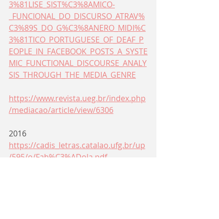
3%81LISE_SIST%C3%8AMICO-
_FUNCIONAL_DO_DISCURSO_ATRAV%
C3%89S_DO_G%C3%8ANERO_MIDI%C
3%81TICO_PORTUGUESE_OF_DEAF_P
EOPLE_IN_FACEBOOK_POSTS_A_SYSTE
MIC_FUNCTIONAL_DISCOURSE_ANALY
SIS_THROUGH_THE_MEDIA_GENRE
https://www.revista.ueg.br/index.php
/mediacao/article/view/6306
2016
https://cadis_letras.catalao.ufg.br/up
/595/o/Fab%C3%ADola.pdf
https://www.academia.edu/35507919
/MEM%C3%93RIAS_DE_PROFESSORES
_DE_LIBRAS_IDENTIDADE_E_DOC%C3
%8ANCIA