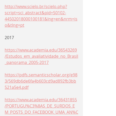
http://www.scielo.br/scielo.php?
script=sci_abstract&pid=S0102-
44502018000100181&lng=en&nrm=is
o&tlng=pt
2017
https://www.academia.edu/36543269
/Estudos_em_avaliatividade_no_Brasil
_panorama_2005-2017
https://pdfs.semanticscholar.org/e98
3/569db6de6fa4b603cd9ad892fb3bb
521a5e4.pdf
https://www.academia.edu/36431855
/PORTUGU%C3%8AS_DE_SURDOS_E
M_POSTS_DO_FACEBOOK_UMA_AN%C