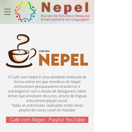
O Café com Nepel é uma atividade realizada de
forma online em que membros do Nepel
entrevistam pesquisadores brasileiros e
estrangeiros com o intuito de dialogarem sobre
temas que envolvem discurso, ensino de línguas
e/ou emancipação social.
Todas as entrevistas realizadas estão nesta
playlist do nosso canal no Youtube:
Café com Nepel - Playlist YouTube